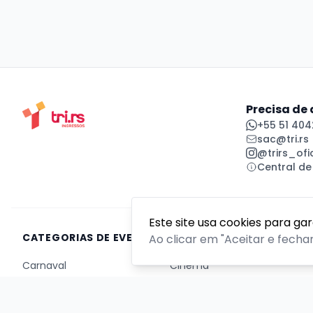
Precisa de
+55 51 404
sac@tri.rs
@trirs_ofic
Central de
Este site usa cookies para ga
CATEGORIAS DE EVENTOS
Ao clicar em "Aceitar e fecha
Carnaval
Cinema
Competição ou torneio
Corporativo
Corrida
Curso, aula, treinamento ou workshop