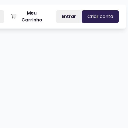
Meu
Entrar
Criar conta
Carrinho
LVIA MACHETE - UNDER THE COVER
Veja mais sobre MARCELLO CAM