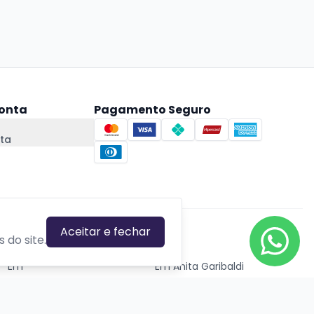
onta
Pagamento Seguro
ta
Aceitar e fechar
CIDADES EM DESTAQUE
 do site.
Em
Em Anita Garibaldi
Em Canela
Em Canoas
Em Caxias do Sul
Em Estrela