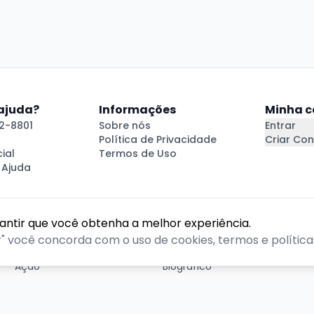
 ajuda?
Informações
Minha c
2-8801
Sobre nós
Entrar
Política de Privacidade
Criar Con
ial
Termos de Uso
 Ajuda
rantir que você obtenha a melhor experiência.
GÊNEROS
r" você concorda com o uso de cookies, termos e políticas
Ação
Biográfico
Comédia
Comédia dramática
Contação
Cult