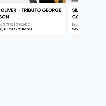
I OLIVER - TRIBUTO GEORGE
SILVIA MACHET
SON
COVER
o 373 SETORIZADO
Espaço 373
a, 03 Set • 21 horas
Sexta, 07 Ago • 21 