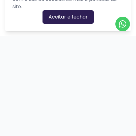
Parque temático
site.
Passeios, excursões ou tour
Aceitar e fechar
Retiro ou acampamento
GÊNEROS
Ação
Biográfico
Comédia
Comédia dramática
Contação
Cult
Dança
Drama
Educação