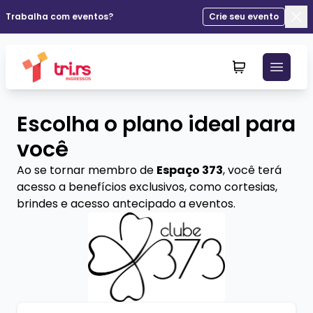
Trabalha com eventos?
Crie seu evento
Fec
Escolha o plano ideal para
você
Ao se tornar membro de
Espaço 373
, você terá
acesso a benefícios exclusivos, como cortesias,
brindes e acesso antecipado a eventos.