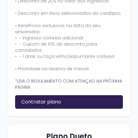
•⁠ ⁠Desconto de 20% no valor dos ingressos;
•⁠ ⁠Desconto em itens selecionados do cardápio;
•⁠ ⁠Benefícios exclusivos na data do seu
aniversário:
• - Ingresso cortesia adicional
• - Cupom de 10% de desconto para
convidados
• - 1 drink ou taça vinho/espumante cortesia
•⁠ ⁠Prioridade na reserva de mesas.
*LEIA O REGULAMENTO COM ATENÇAO NA PRÓXIMA
PÁGINA
Contratar plano
Plano Dueto