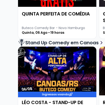
QUINTA PERFEITA DE COMÉDIA
Buteco Comedy Bar - Novo Hamburgo
B
Quinta, 06 Ago • 19 horas
S
Stand Up Comedy em Canoas
Veja mais sobre LÉO COSTA - STAND-UP DE A
Ve
Ingressos voando
LÉO COSTA - STAND-UP DE