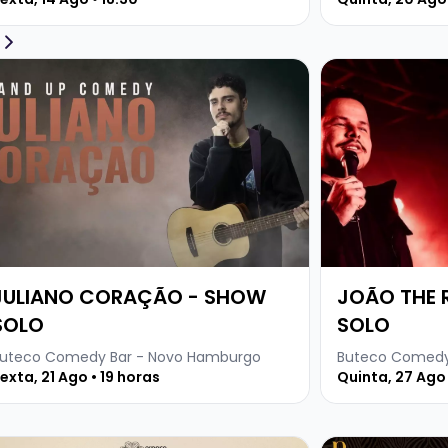
ja mais sobre JULIANO CORAÇÃO - SHOW SOLO
Veja mais sobr
JULIANO CORAÇÃO - SHOW
JOÃO THE 
SOLO
SOLO
uteco Comedy Bar - Novo Hamburgo
Buteco Comedy
exta, 21 Ago • 19 horas
Quinta, 27 Ago 
ick + Dj Kima
ja mais sobre FRONTEIRAS SONORAS – FESTIVAL DE MÚSI
Veja mais sobre