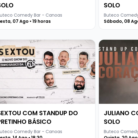
SOLO
SOLO
uteco Comedy Bar - Canoas
Buteco Comedy
exta, 07 Ago • 19 horas
Sábado, 08 Ago
LTA PERFORMANCE
ja mais sobre SEXTOU COM STANDUP DO PRETINHO BÁSI
Veja mais sob
SEXTOU COM STANDUP DO
JULIANO 
PRETINHO BÁSICO
SOLO
uteco Comedy Bar - Canoas
Buteco Comedy
exta, 14 Ago • 18:30
Quinta, 20 Ago 