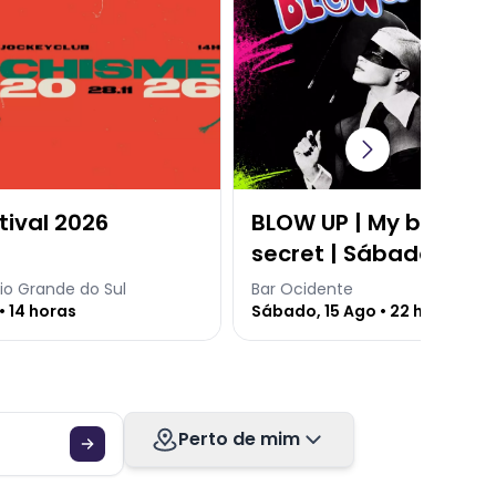
tival 2026
BLOW UP | My baby's 
secret | Sábado 15.08
Ocidente
io Grande do Sul
Bar Ocidente
• 14 horas
Sábado, 15 Ago • 22 horas
Perto de mim