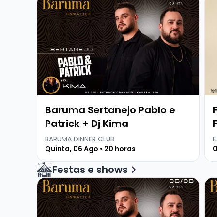
Baruma Sertanejo Pablo e
Patrick + Dj Kima
BARUMA DINNER CLUB
E
Quinta, 06 Ago • 20 horas
0
Festas e shows
Veja mais sobre Baruma Sertanejo Pablo e Patr
Vej