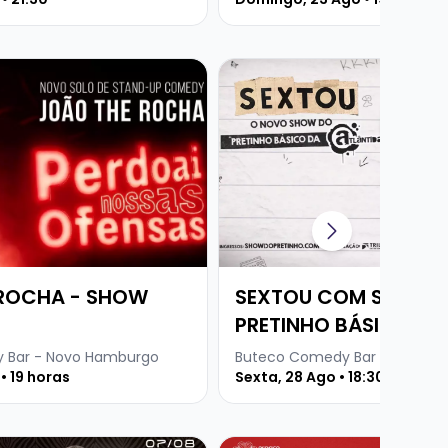
e JOÃO THE ROCHA - SHOW SOLO
Veja mais sobre SEXTOU CO
ROCHA - SHOW
SEXTOU COM STANDU
PRETINHO BÁSICO
 Bar - Novo Hamburgo
Buteco Comedy Bar - Novo H
• 19 horas
Sexta, 28 Ago • 18:30
CA URUGUAIA
 Baruma Sertanejo Anderson e Everton + Dj Martins
Veja mais sobre SILVIA MAC