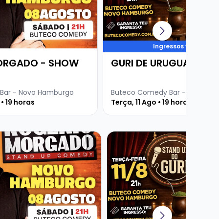
Ingressos voando
ORGADO - SHOW
GURI DE URUGUAIANA
Bar - Novo Hamburgo
Buteco Comedy Bar - Novo Ha
• 19 horas
Terça, 11 Ago • 19 horas
re ROGERIO MORGADO - SHOW SOLO
Veja mais sobre GURI DE UR