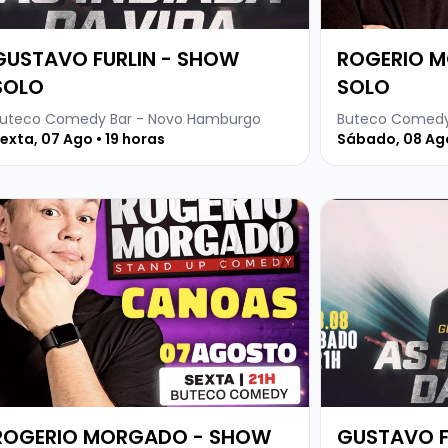
GUSTAVO FURLIN - SHOW
ROGERIO 
SOLO
SOLO
uteco Comedy Bar - Novo Hamburgo
Buteco Comedy
exta, 07 Ago • 19 horas
Sábado, 08 Ago
LTA PERFORMANCE
ja mais sobre ROGERIO MORGADO - SHOW SOLO
Veja mais sobr
ROGERIO MORGADO - SHOW
GUSTAVO F