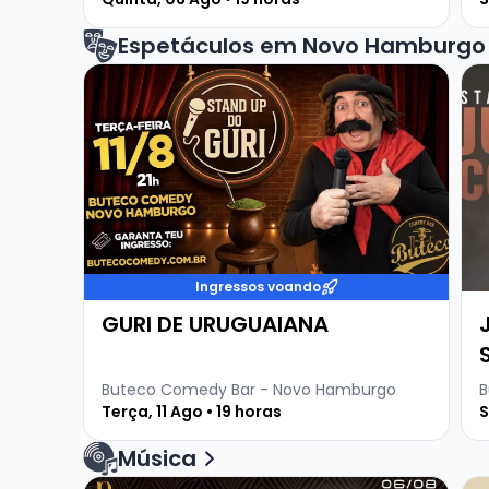
Espetáculos em Novo Hamburgo
Veja mais sobre GURI DE URUGUAIANA
Ve
Ingressos voando
GURI DE URUGUAIANA
Buteco Comedy Bar - Novo Hamburgo
B
Terça, 11 Ago • 19 horas
S
Música
Veja mais sobre Baruma Sertanejo Pablo e Patr
Ve