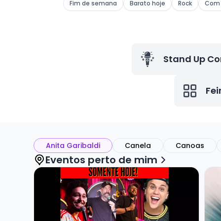
Fim de semana
Barato hoje
Rock
Com 
Stand Up C
Fei
Anita Garibaldi
Canela
Canoas
Eventos perto de mim
Veja mais sobre QUINTA PERFEITA DE COMÉDIA
Vej