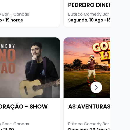
PEDREIRO DINEI
 Bar - Canoas
Buteco Comedy Bar - Canoas
 • 19 horas
Segunda, 10 Ago • 18:30
CO
re JULIANO CORAÇÃO - SHOW SOLO
Veja mais sobre AS AVENTU
CORAÇÃO - SHOW
AS AVENTURAS DE GO
 Bar - Canoas
Buteco Comedy Bar - Canoas
• 21:30
Domingo, 23 Ago • 19 horas