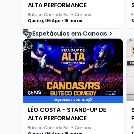
ALTA PERFORMANCE
Buteco Comedy Bar - Canoas
B
Quinta, 06 Ago • 19 horas
S
Espetáculos em Canoas
Veja mais sobre LÉO COSTA - STAND-UP DE A
Ve
Ingressos voando
LÉO COSTA - STAND-UP DE
ALTA PERFORMANCE
Buteco Comedy Bar - Canoas
B
Quinta, 06 Ago • 19 horas
S