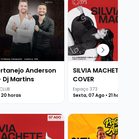
rtanejo Anderson
SILVIA MACHETE - UN
 Dj Martins
COVER
 CLUB
Espaço 373
• 20 horas
Sexta, 07 Ago • 21 horas
Martins
e SILVIA MACHETE - UNDER THE COVER
Veja mais sobre PAGODE D