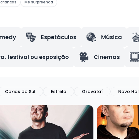
crianças
Me surpreenda
omedy
Espetáculos
Música
ra, festival ou exposição
Cinemas
Caxias do Sul
Estrela
Gravataí
Novo Ha
a mais sobre GUSTAVO FURLIN - SHOW SOLO
Veja mais sobr