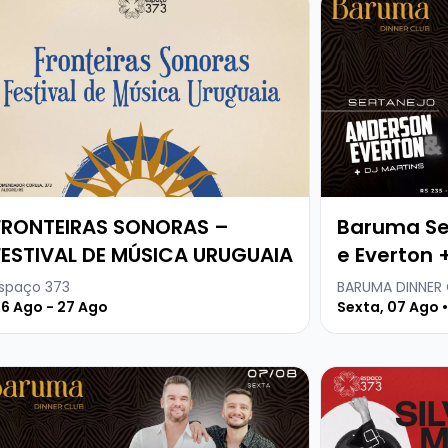
FRONTEIRAS SONORAS –
Baruma Se
FESTIVAL DE MÚSICA URUGUAIA
e Everton +
spaço 373
BARUMA DINNER
6 Ago - 27 Ago
Sexta, 07 Ago 
ick + Dj Kima
a mais sobre Baruma Sertanejo Anderson e Everton + Dj 
Veja mais sobr