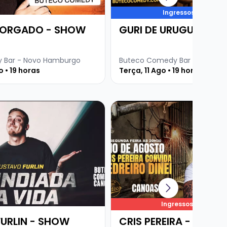
Ingressos voando
MORGADO - SHOW
GURI DE URUGUAIANA
 Bar - Novo Hamburgo
Buteco Comedy Bar - Novo H
 • 19 horas
Terça, 11 Ago • 19 horas
e GUSTAVO FURLIN - SHOW SOLO
Veja mais sobre CRIS PEREIR
Ingressos esgotado
URLIN - SHOW
CRIS PEREIRA - CONV